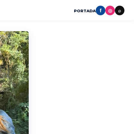
f
◎
⌕
PORTADA