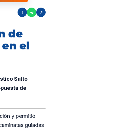
f
w
↗
n de
 en el
ístico Salto
ropuesta de
ción y permitió
 caminatas guiadas