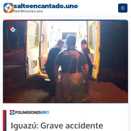
saltoencantado.uno
☰
Red Misiones.uno