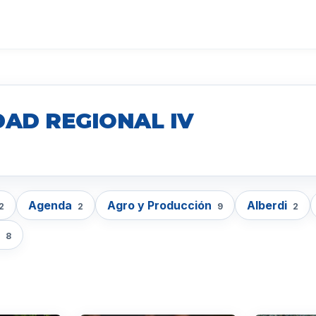
DAD REGIONAL IV
Agenda
Agro y Producción
Alberdi
2
2
9
2
a
8