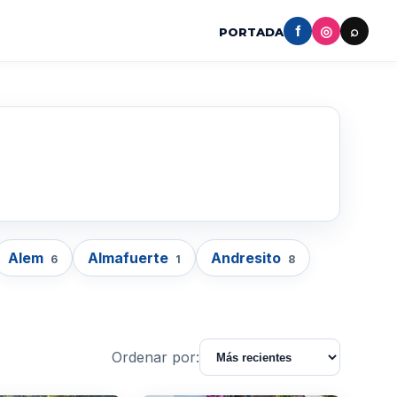
f
◎
⌕
PORTADA
Alem
Almafuerte
Andresito
6
1
8
Ordenar por: