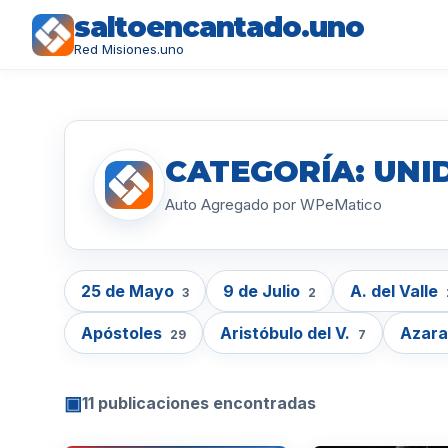
saltoencantado.uno
Red Misiones.uno
CATEGORÍA: UNI
Auto Agregado por WPeMatico
25 de Mayo
9 de Julio
A. del Valle
3
2
Apóstoles
Aristóbulo del V.
Azar
29
7
▣
11 publicaciones encontradas