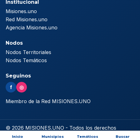
Institucional
Misiones.uno
Red Misiones.uno
Agencia Misiones.uno
Nodos
Nodos Territoriales
Nodos Temáticos
Seguinos
f
◎
Miembro de la Red MISIONES.UNO
© 2026 MISIONES.UNO - Todos los derechos
reservados
Inicio
Municipios
Temáticos
Buscar