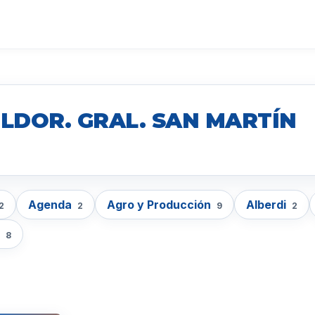
 LDOR. GRAL. SAN MARTÍN
Agenda
Agro y Producción
Alberdi
2
2
9
2
a
8