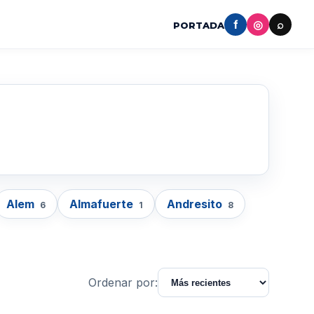
f
◎
⌕
PORTADA
Alem
Almafuerte
Andresito
6
1
8
Ordenar por: