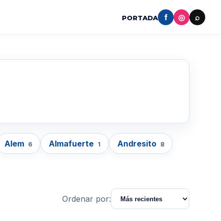
f
◎
⌕
PORTADA
Alem
Almafuerte
Andresito
6
1
8
Ordenar por: