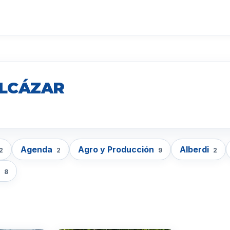
ALCÁZAR
Agenda
Agro y Producción
Alberdi
2
2
9
2
a
8