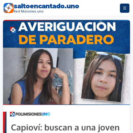
saltoencantado.uno
☰
Red Misiones.uno